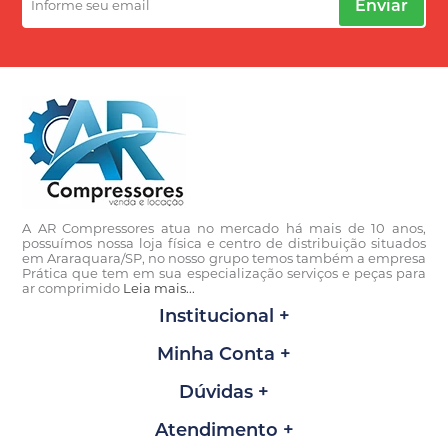
Enviar
A AR Compressores atua no mercado há mais de 10 anos,
possuímos nossa loja física e centro de distribuição situados
em Araraquara/SP, no nosso grupo temos também a empresa
Prática que tem em sua especialização serviços e peças para
ar comprimido
Leia mais...
Institucional
Minha Conta
Dúvidas
Atendimento