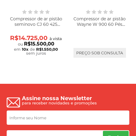
Compressor de ar pistão
Compressor de ar pistão
seminovo CJ 60 425
Wayne W 900 60 Pés
litros 175 libras
425L 15HP Trifásico
220V/380V
220/380V
R$14.725,00
à vista
R$15.500,00
ou
em
10
x
de
R$1.550,00
PREÇO SOB CONSULTA
sem juros
Assine nossa Newsletter
para receber novidades e promoções