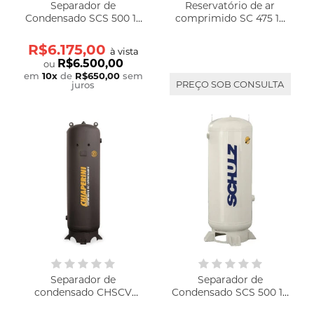
Separador de
Reservatório de ar
Condensado SCS 500 13
comprimido SC 475 14
bar
bar
R$6.175,00
à vista
R$6.500,00
ou
em
10
x
de
R$650,00
sem
PREÇO SOB CONSULTA
juros
Separador de
Separador de
condensado CHSCV
Condensado SCS 500 13
425L AP - Chiaperini
bar Branco