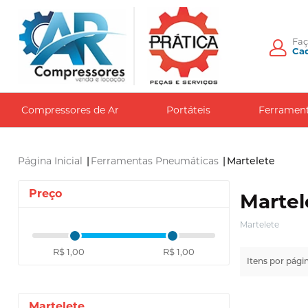
Fa
Cad
Compressores de Ar
Portáteis
Ferramen
Página Inicial
|
Ferramentas Pneumáticas
|
Martelete
Preço
Martel
Martelete
R$ 1,00
R$ 1,00
Itens por pági
Martelete