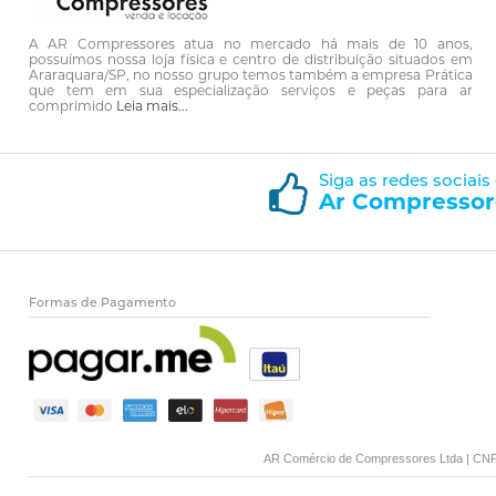
A AR Compressores atua no mercado há mais de 10 anos,
possuímos nossa loja física e centro de distribuição situados em
Araraquara/SP, no nosso grupo temos também a empresa Prática
que tem em sua especialização serviços e peças para ar
comprimido
Leia mais...
Siga as redes sociais
Ar Compressor
Formas de Pagamento
AR Comércio de Compressores Ltda | CNPJ: 