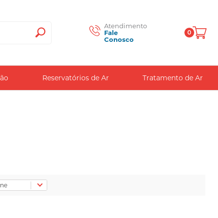
Atendimento
Fale
0
Conosco
Venda e
Locação
Seg. a Sex.
das 8h as
ção
Reservatórios de Ar
Tratamento de Ar
17:45h
(16) 3461-
6001
(16) 98190-
0111
atendimentoar@praticam.com.br
Peças e
Serviços
Seg. a Sex.
das 8h as