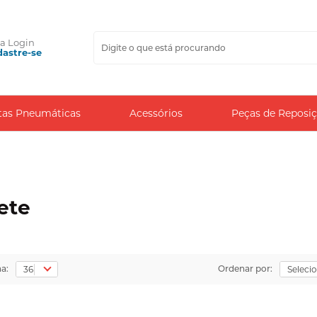
ça
Login
astre-se
tas Pneumáticas
Acessórios
Peças de Reposi
ete
na:
Ordenar por: