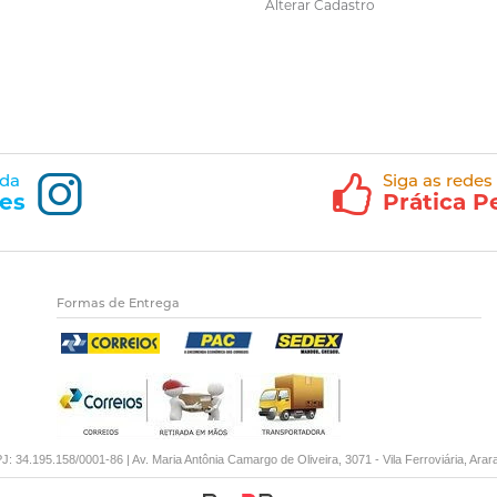
Alterar Cadastro
 da
Siga as redes
es
Prática P
Formas de Entrega
34.195.158/0001-86 | Av. Maria Antônia Camargo de Oliveira, 3071 - Vila Ferroviária, Ara