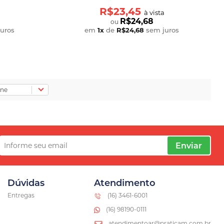
R$23,45
a
à vista
R$24,68
ou
uros
em
1
x
de
R$24,68
sem juros
Enviar
Dúvidas
Atendimento
Entregas
(16) 3461-6001
(16) 98190-0111
atendimentoar@praticam.com.br