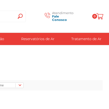
Atendimento
Fale
0
Conosco
Venda e
Locação
Seg. a Sex.
das 8h as
ção
Reservatórios de Ar
Tratamento de Ar
17:45h
(16) 3461-
6001
(16) 98190-
0111
atendimentoar@praticam.com.br
Peças e
Serviços
Seg. a Sex.
das 8h as