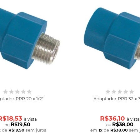
ptador PPR 20 x 1/2"
Adaptador PPR 32 x 3
R$18,53
R$36,10
à vista
à vista
R$19,50
R$38,00
ou
ou
x
de
R$19,50
sem juros
em
1
x
de
R$38,00
sem 