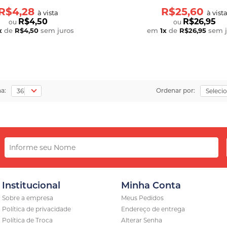
R$4,28
R$25,60
à vista
à vist
R$4,50
R$26,95
ou
ou
x
de
R$4,50
sem juros
em
1
x
de
R$26,95
sem j
na:
Ordenar por:
Institucional
Minha Conta
Sobre a empresa
Meus Pedidos
Política de privacidade
Endereço de entrega
Política de Troca
Alterar Senha