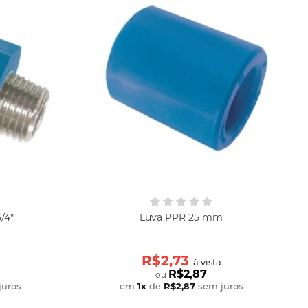
17:45h
(16) 3318-
2466
(16) 99768-
9202
atendimentoar@praticam.com.br
/4"
Luva PPR 25 mm
R$2,73
à vista
R$2,87
ou
juros
em
1
x
de
R$2,87
sem juros