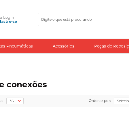
ça
Login
astre-se
tas Pneumáticas
Acessórios
Peças de Reposi
e conexões
na:
Ordenar por: