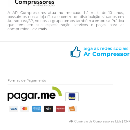
A AR Compressores atua no mercado há mais de 10 anos,
possuímos nossa loja física e centro de distribuição situados em
Araraquara/SP, no nosso grupo temos também a empresa Prática
que tem em sua especialização serviços e peças para ar
comprimido
Leia mais...
Siga as redes sociais
Ar Compressor
Formas de Pagamento
AR Comércio de Compressores Ltda | CNPJ: 