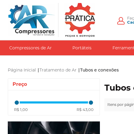
Fa
Cad
Compressores de Ar
Portáteis
Ferramen
Página Inicial
|
Tratamento de Ar
|
Tubos e conexões
Preço
Tubos 
Itens por pági
R$ 1,00
R$ 43,00