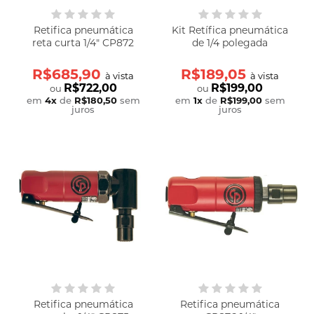
Retifica pneumática
Kit Retífica pneumática
reta curta 1/4" CP872
de 1/4 polegada
R$685,90
R$189,05
à vista
à vista
R$722,00
R$199,00
ou
ou
em
4
x
de
R$180,50
sem
em
1
x
de
R$199,00
sem
juros
juros
Retifica pneumática
Retifica pneumática