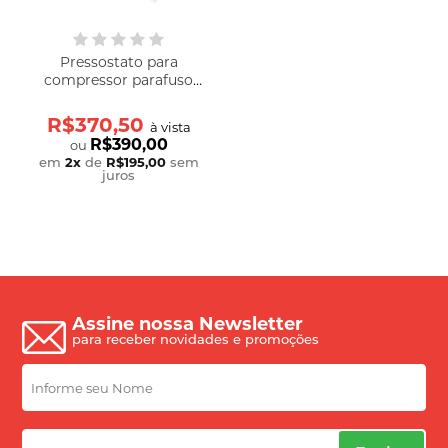
Pressostato para
compressor parafuso
LF5514-03W (5 à 14) PSI
Baixa pressão
R$370,50
à vista
R$390,00
ou
em
2
x
de
R$195,00
sem
juros
Assine nossa Newsletter
para receber novidades e promoções