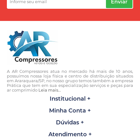
Enviar
A AR Compressores atua no mercado há mais de 10 anos,
possuímos nossa loja física e centro de distribuição situados
em Araraquara/SP, no nosso grupo temos também a empresa
Prática que tem em sua especialização serviços e peças para
ar comprimido
Leia mais...
Institucional
Minha Conta
Dúvidas
Atendimento