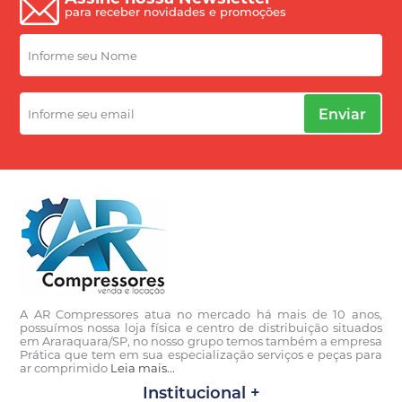
para receber novidades e promoções
Enviar
A AR Compressores atua no mercado há mais de 10 anos,
possuímos nossa loja física e centro de distribuição situados
em Araraquara/SP, no nosso grupo temos também a empresa
Prática que tem em sua especialização serviços e peças para
ar comprimido
Leia mais...
Institucional