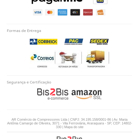
Formas de Entrega
Segurança e Certificação
AR Comércio de Compressores Ltda | CNPJ: 34.195.158/0001-86 | Av. Maria
Antônia Camargo de Oliveira, 3071 - Vila Ferroviária, Araraquara - SP, CEP: 14802-
330 |
Mapa do site