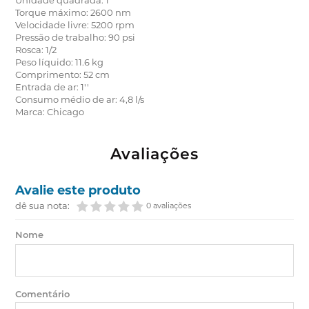
Unidade quadrada: 1''
Torque máximo: 2600 nm
Velocidade livre: 5200 rpm
Pressão de trabalho: 90 psi
Rosca: 1/2
Peso líquido: 11.6 kg
Comprimento: 52 cm
Entrada de ar: 1''
Consumo médio de ar: 4,8 l/s
Marca: Chicago
Avaliações
Avalie este produto
dê sua nota:
0 avaliações
Nome
Comentário