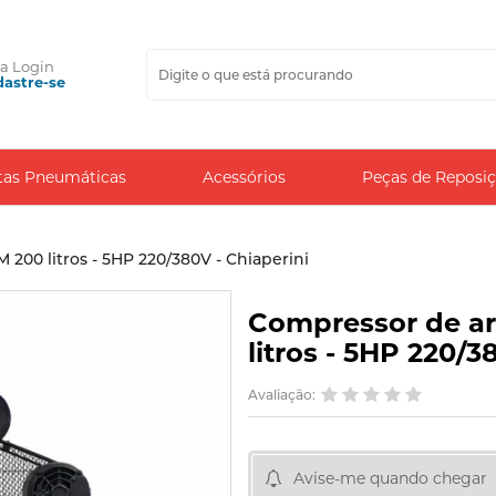
ça
Login
astre-se
tas Pneumáticas
Acessórios
Peças de Reposi
 200 litros - 5HP 220/380V - Chiaperini
Compressor de ar
litros - 5HP 220/3
Avaliação:
Avise-me quando chegar