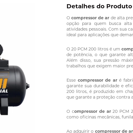
Detalhes do Produto
O
compressor de ar
de alta pr
opção para quem busca alta
atividades pessoais.
Com sua ca
ideal para aplicações que dema
O 20 PCM 200 litros é um
comp
de potência, o que garante al
Além disso, sua pressão máxi
trabalhos que exigem maior pres
Esse
compressor de ar
é fabri
garante sua durabilidade e efi
200 litros, é produzido em cha
que garante a proteção contra a
O c
ompressor de ar
20 PCM 20
como oficinas mecânicas, funilar
Ao adquirir o
compressor de a