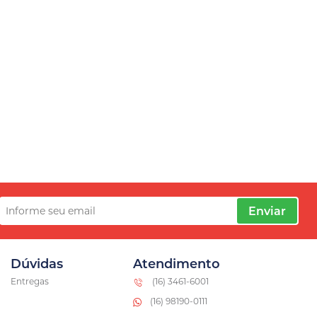
Enviar
Dúvidas
Atendimento
Entregas
(16) 3461-6001
(16) 98190-0111