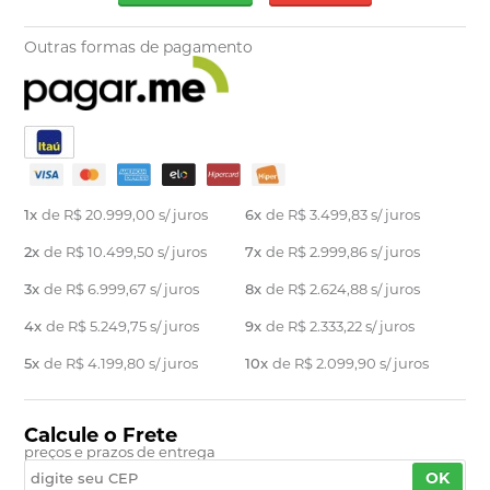
Outras formas de pagamento
1x
de
R$ 20.999,00
s/ juros
6x
de
R$ 3.499,83
s/ juros
2x
de
R$ 10.499,50
s/ juros
7x
de
R$ 2.999,86
s/ juros
3x
de
R$ 6.999,67
s/ juros
8x
de
R$ 2.624,88
s/ juros
4x
de
R$ 5.249,75
s/ juros
9x
de
R$ 2.333,22
s/ juros
5x
de
R$ 4.199,80
s/ juros
10x
de
R$ 2.099,90
s/ juros
Calcule o Frete
preços e prazos de entrega
OK