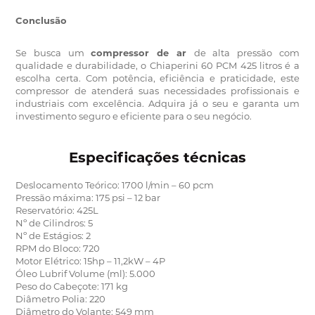
Conclusão
Se busca um
compressor de ar
de alta pressão com
qualidade e durabilidade, o Chiaperini 60 PCM 425 litros é a
escolha certa.
Com potência, eficiência e praticidade, este
compressor de atenderá suas necessidades profissionais e
industriais com excelência.
Adquira já o seu e garanta um
investimento seguro e eficiente para o seu negócio.
Especificações técnicas
Deslocamento Teórico: 1700 l/min – 60 pcm
Pressão máxima: 175 psi – 12 bar
Reservatório: 425L
Nº de Cilindros: 5
Nº de Estágios: 2
RPM do Bloco: 720
Motor Elétrico: 15hp – 11,2kW – 4P
Óleo Lubrif Volume (ml): 5.000
Peso do Cabeçote: 171 kg
Diâmetro Polia: 220
Diâmetro do Volante: 549 mm