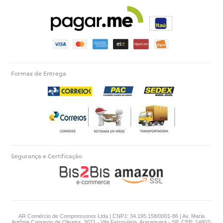
Formas de Entrega
Segurança e Certificação
AR Comércio de Compressores Ltda | CNPJ: 34.195.158/0001-86 | Av. Maria
Antônia Camargo de Oliveira, 3071 - Vila Ferroviária, Araraquara - SP, CEP: 14802-