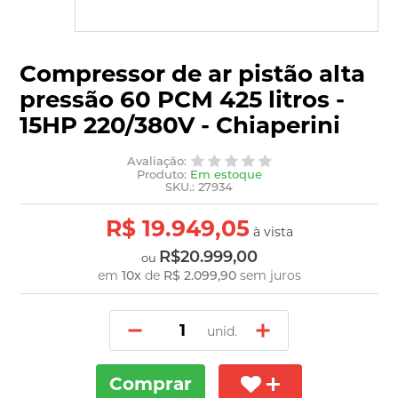
Compressor de ar pistão alta
pressão 60 PCM 425 litros -
15HP 220/380V - Chiaperini
Avaliação:
Produto:
Em estoque
SKU.: 27934
R$ 19.949,05
à vista
R$20.999,00
ou
em
10
x
de
R$ 2.099,90
sem juros
unid.
Comprar