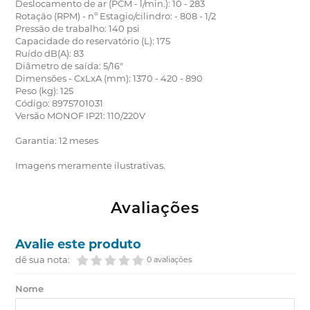
Deslocamento de ar (PCM - l/min.): 10 - 283
Rotação (RPM) - nº Estagio/cilindro: - 808 - 1/2
Pressão de trabalho: 140 psi
Capacidade do reservatório (L): 175
Ruído dB(A): 83
Diâmetro de saída: 5/16"
Dimensões - CxLxA (mm): 1370 - 420 - 890
Peso (kg): 125
Código: 8975701031
Versão MONOF IP21: 110/220V
Garantia: 12 meses
Imagens meramente ilustrativas.
Avaliações
Avalie este produto
dê sua nota:
0 avaliações
Nome