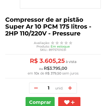
Compressor de ar pistão
Super Ar 10 PCM 175 litros -
2HP 110/220V - Pressure
Avaliação:
Produto:
Em estoque
SKU.: 8975701031
R$ 3.605,25
à vista
R$3.795,00
ou
em
10
x
de
R$ 379,50
sem juros
unid.
Comprar