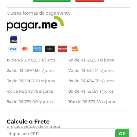
Outras formas de pagamento
1x
de
R$ 3.795,00
s/ juros
6x
de
R$ 632,50
s/ juros
2x
de
R$ 1.897,50
s/ juros
7x
de
R$ 542,14
s/ juros
3x
de
R$ 1.265,00
s/ juros
8x
de
R$ 474,38
s/ juros
4x
de
R$ 948,75
s/ juros
9x
de
R$ 421,67
s/ juros
5x
de
R$ 759,00
s/ juros
10x
de
R$ 379,50
s/ juros
Calcule o Frete
preços e prazos de entrega
OK